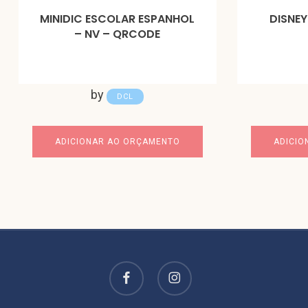
MINIDIC ESCOLAR ESPANHOL
DISNEY
– NV – QRCODE
by
DCL
ADICIONAR AO ORÇAMENTO
ADICIO
facebook
instagram