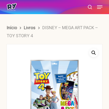
Skip
Menu
search
to
main
content
Início
Livros
DISNEY – MEGA ART PACK –
TOY STORY 4