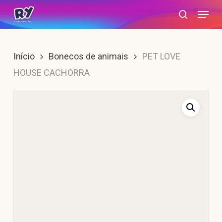
Skip
Menu
search
to
main
content
Início
Bonecos de animais
PET LOVE
HOUSE CACHORRA