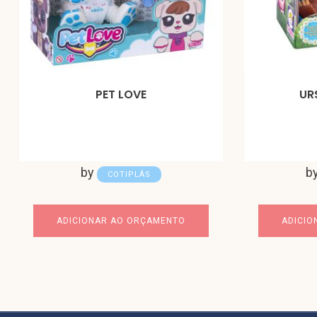
PET LOVE
UR
by
b
COTIPLÁS
ADICIONAR AO ORÇAMENTO
ADICIO