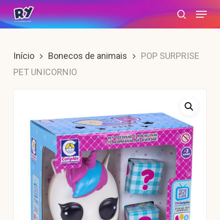
Skip
Menu
search
to
main
content
Início
Bonecos de animais
POP SURPRISE
PET UNICORNIO