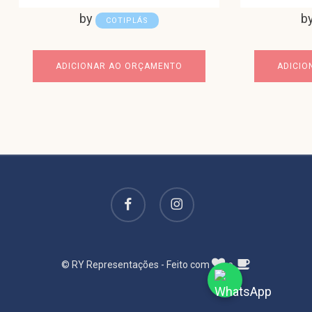
by
b
COTIPLÁS
ADICIONAR AO ORÇAMENTO
ADICIO
facebook
instagram
© RY Representações - Feito com
e