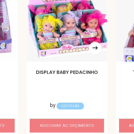
DISPLAY BABY PEDACINHO
by
COTIPLÁS
TO
ADICIONAR AO ORÇAMENTO
AD