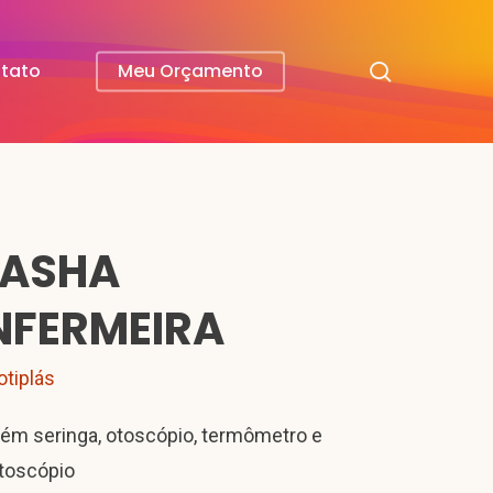
search
tato
Meu Orçamento
ASHA
NFERMEIRA
otiplás
ém seringa, otoscópio, termômetro e
toscópio