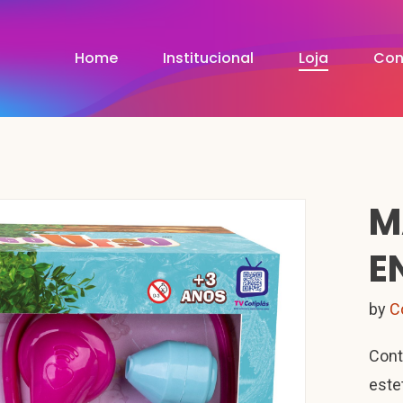
Home
Institucional
Loja
Con
M
E
by
C
Cont
este