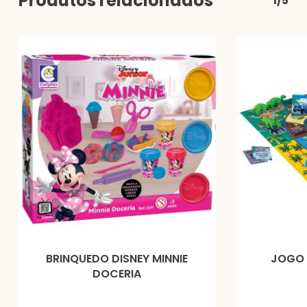
Produtos relacionados
1/5
BRINQUEDO DISNEY MINNIE
JOGO 
DOCERIA