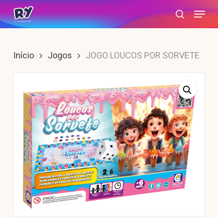
Skip
Menu
search
to
main
content
Início
Jogos
JOGO LOUCOS POR SORVETE