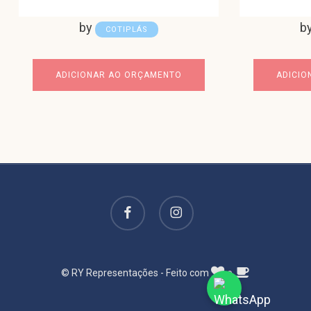
by
b
COTIPLÁS
ADICIONAR AO ORÇAMENTO
ADICIO
facebook
instagram
© RY Representações - Feito com
e