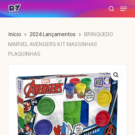
Skip
Menu
search
to
main
content
Início
2024 Lançamentos
BRINQUEDO
MARVEL AVENGERS KIT MASSINHAS
PLAQUINHAS