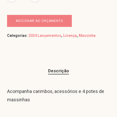
ADICIONAR AO ORÇAMENTO
Categorias:
2024 Lançamentos
,
Licença
,
Massinha
Descrição
Acompanha carimbos, acessórios e 4 potes de
massinhas