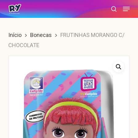
Skip
Menu
search
to
main
content
Início
Bonecas
FRUTINHAS MORANGO C/
CHOCOLATE