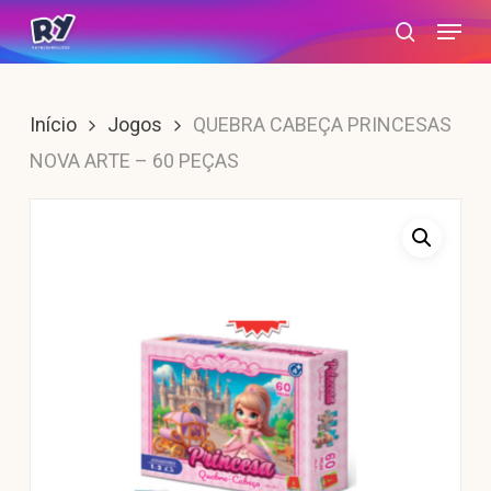
Skip
Menu
search
to
main
content
Início
Jogos
QUEBRA CABEÇA PRINCESAS
NOVA ARTE – 60 PEÇAS