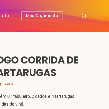
search
tato
Meu Orçamento
OGO CORRIDA DE
ARTARUGAS
lgazarra
ém 01 tabuleiro, 2 dados e 4 tartarugas
idas de vinil.