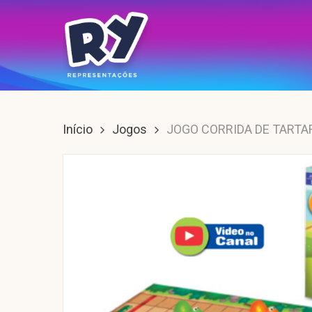
Skip
to
main
content
Enter para buscar, ESC para sair.
Início
Jogos
JOGO CORRIDA DE TART