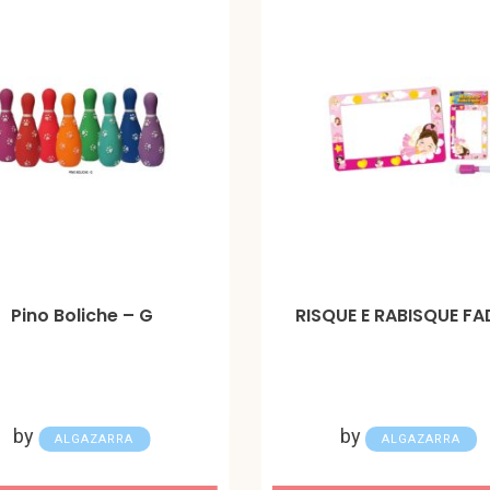
Pino Boliche – G
RISQUE E RABISQUE F
by
by
ALGAZARRA
ALGAZARRA