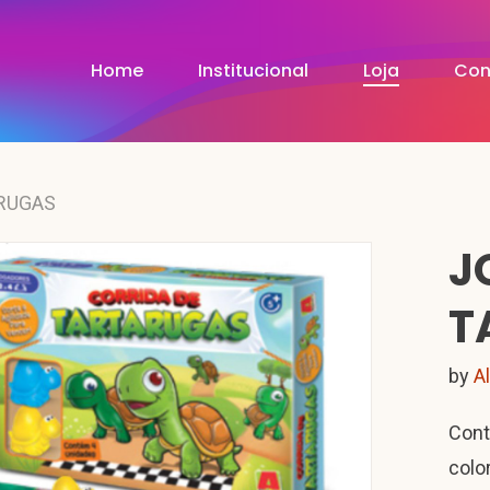
Home
Institucional
Loja
Con
ARUGAS
J
T
by
A
Cont
color