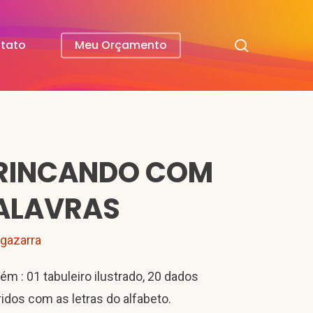
search
tato
Meu Orçamento
RINCANDO COM
ALAVRAS
lgazarra
ém : 01 tabuleiro ilustrado, 20 dados
ridos com as letras do alfabeto.