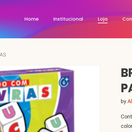
Home
Institucional
Loja
Con
RAS
B
P
by
A
Cont
colo