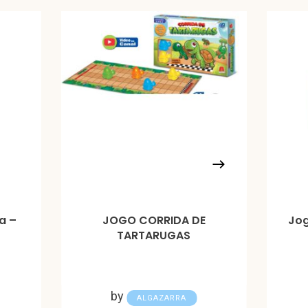
a –
JOGO CORRIDA DE
Jog
TARTARUGAS
by
ALGAZARRA