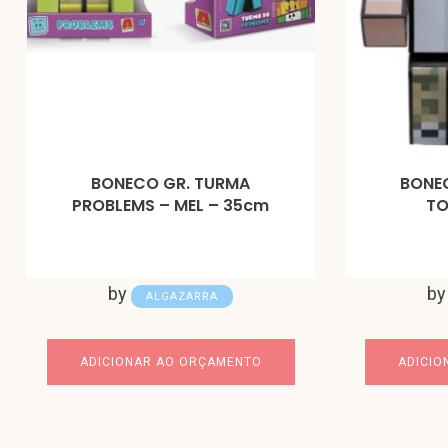
BONECO GR. TURMA
BONE
PROBLEMS – MEL – 35cm
TO
by
b
ALGAZARRA
ADICIONAR AO ORÇAMENTO
ADICIO