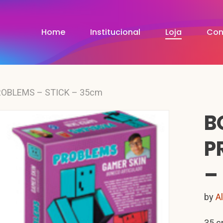
Home
Institucional
Loja
Con
OBLEMS – STICK – 35cm
B
P
–
by
A
35 