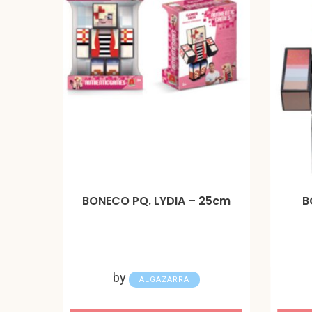
BONECO PQ. LYDIA – 25cm
B
by
ALGAZARRA