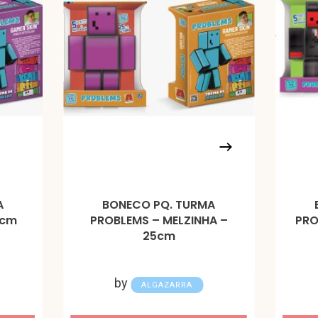
A
BONECO PQ. TURMA
5cm
PROBLEMS – MELZINHA –
PRO
25cm
by
ALGAZARRA