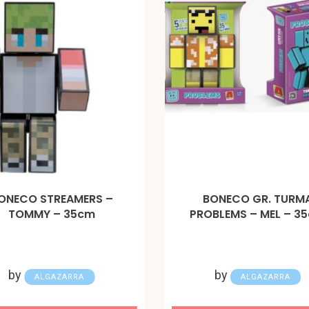
ONECO STREAMERS –
BONECO GR. TURM
TOMMY – 35cm
PROBLEMS – MEL – 3
by
by
ALGAZARRA
ALGAZARRA