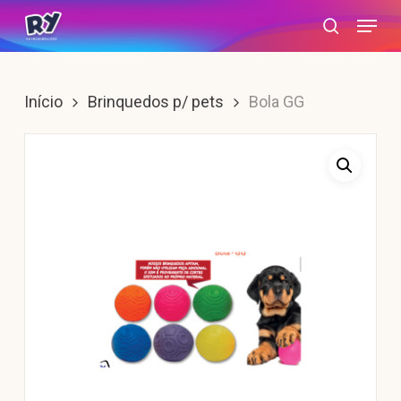
Skip
Menu
search
to
main
content
Início
Brinquedos p/ pets
Bola GG