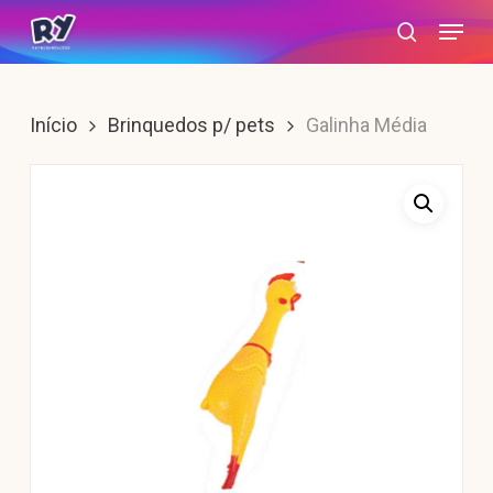
Skip
Menu
search
to
main
content
Início
Brinquedos p/ pets
Galinha Média