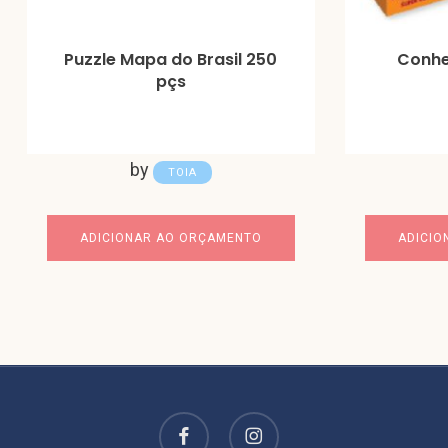
Puzzle Mapa do Brasil 250
Conhe
pçs
by
TOIA
ADICIONAR AO ORÇAMENTO
ADICIO
facebook
instagram