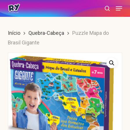
Skip
Menu
search
to
main
content
Início
Quebra-Cabeça
Puzzle Mapa do
Brasil Gigante