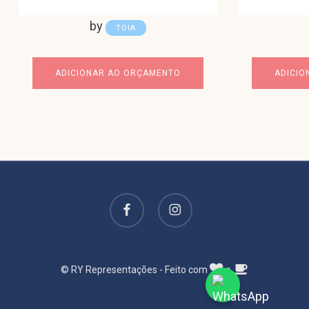
by
TOIA
ADICIONAR AO ORÇAMENTO
ADICIO
facebook
instagram
© RY Representações - Feito com
e