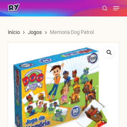
Skip
Menu
search
to
main
content
Início
Jogos
Memoria Dog Patrol