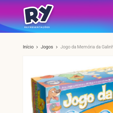
Skip
to
main
content
Enter para buscar, ESC para sair.
Início
Jogos
Jogo da Memória da Galin