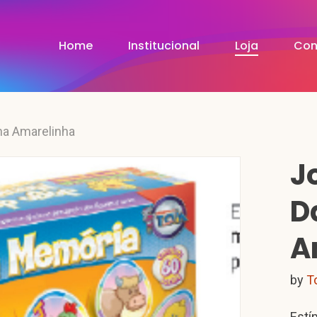
Home
Institucional
Loja
Con
ha Amarelinha
J
D
A
by
T
Estí