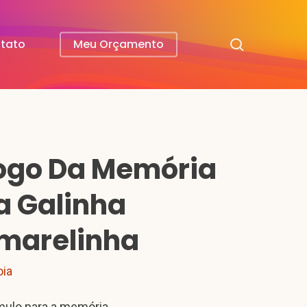
search
tato
Meu Orçamento
ogo Da Memória
a Galinha
marelinha
oia
mulo para a memória.