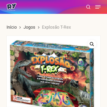
Skip
Menu
search
to
main
content
Início
Jogos
Explosão T-Rex