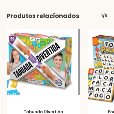
Produtos relacionados
1/5
Tabuada Divertida
Fo