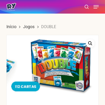
Skip
Menu
search
to
main
content
Início
Jogos
DOUBLE