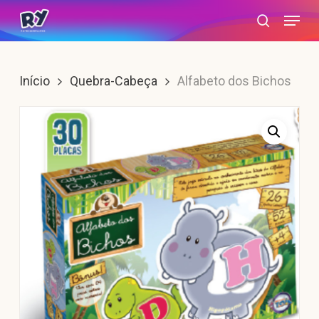
Skip
Menu
search
to
main
content
Início
Quebra-Cabeça
Alfabeto dos Bichos