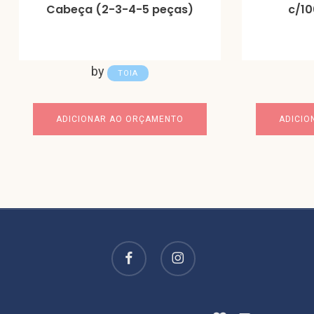
Cabeça (2-3-4-5 peças)
c/10
by
TOIA
ADICIONAR AO ORÇAMENTO
ADICIO
facebook
instagram