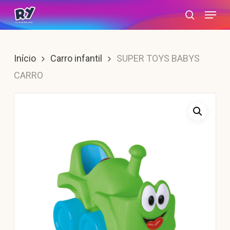
Skip
Menu
search
to
main
content
Início
Carro infantil
SUPER TOYS BABYS
CARRO