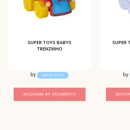
SUPER TOYS BABYS
SUPER 
TRENZINHO
by
by
SUPER TOYS
ADICIONAR AO ORÇAMENTO
ADICIO