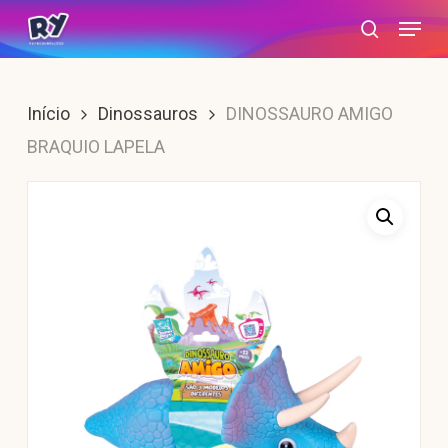
Skip
Menu
search
to
main
content
Início
Dinossauros
DINOSSAURO AMIGO
BRAQUIO LAPELA