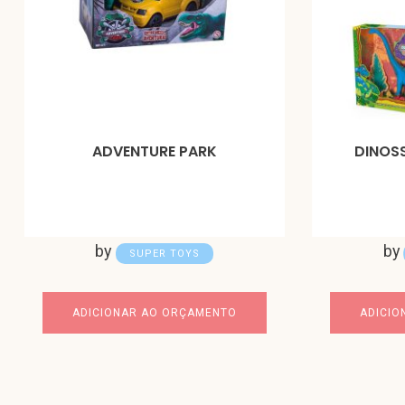
ADVENTURE PARK
DINOS
by
by
SUPER TOYS
ADICIONAR AO ORÇAMENTO
ADICIO