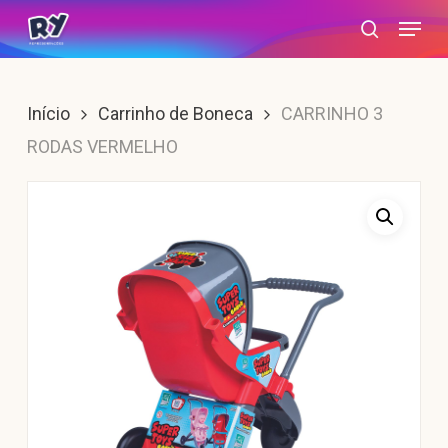
Skip
Menu
search
to
main
content
Início
Carrinho de Boneca
CARRINHO 3
RODAS VERMELHO