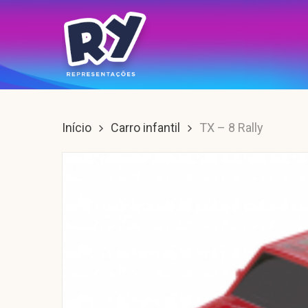
Skip
to
main
content
Enter para buscar, ESC para sair.
Início
Carro infantil
TX – 8 Rally