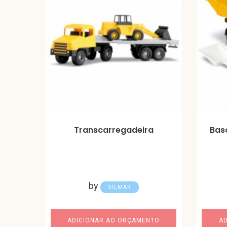
Transcarregadeira
Bas
by
SILMAR
ADICIONAR AO ORÇAMENTO
A