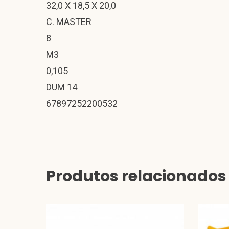
32,0 X 18,5 X 20,0
C. MASTER
8
M3
0,105
DUM 14
67897252200532
Produtos relacionados