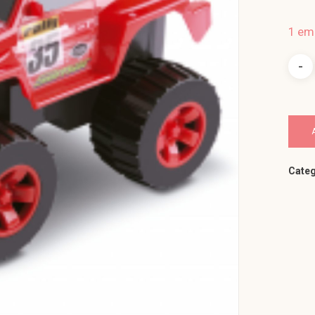
1 em
Categ