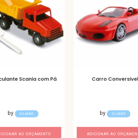
culante Scania com Pá
Carro Conversive
by
by
SILMAR
SILMAR
DICIONAR AO ORÇAMENTO
ADICIONAR AO ORÇAMEN