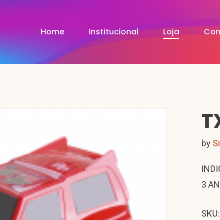
Home
Institucional
Loja
Con
T
by
S
INDI
3 AN
SKU: