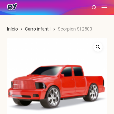
Skip
Menu
search
to
main
content
Início
Carro infantil
Scorpion SI 2500