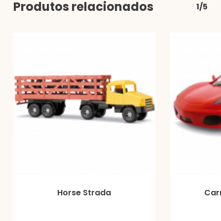
Produtos relacionados
1/5
Horse Strada
Car