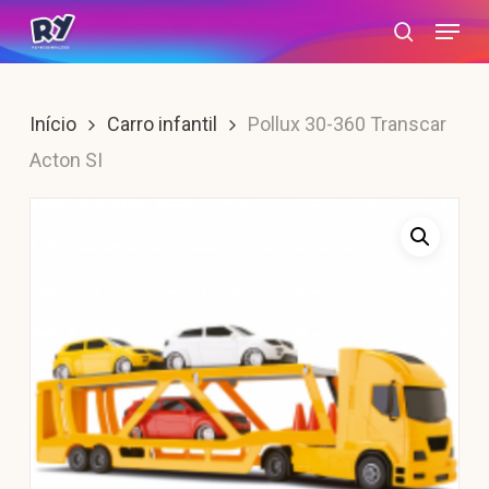
Skip
Menu
search
to
main
content
Início
Carro infantil
Pollux 30-360 Transcar
Acton SI