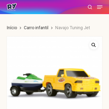
Skip
Menu
search
to
main
content
Início
Carro infantil
Navajo Tuning Jet