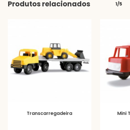
Produtos relacionados
1/5
Transcarregadeira
Mini 