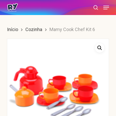
Skip
Menu
search
to
main
content
Início
Cozinha
Mamy Cook Chef Kit 6