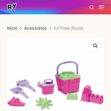
Skip
Menu
search
to
main
content
Início
Acessórios
Kit Praia (Rosa)