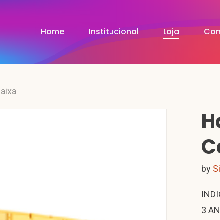
Home
Institucional
Loja
Con
aixa
H
C
by
S
INDI
3 AN