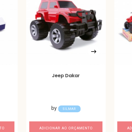
Jeep Dakar
by
SILMAR
TO
ADICIONAR AO ORÇAMENTO
AD