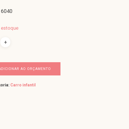
 6040
 estoque
ADICIONAR AO ORÇAMENTO
oria:
Carro infantil