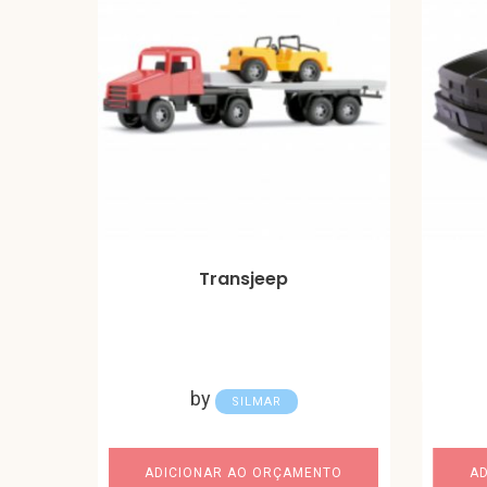
Transjeep
by
SILMAR
ADICIONAR AO ORÇAMENTO
A