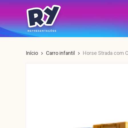
Skip
to
main
content
Enter para buscar, ESC para sair.
Início
Carro infantil
Horse Strada com C