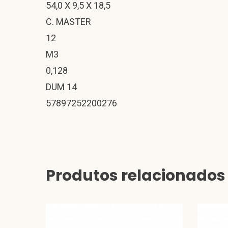
54,0 X 9,5 X 18,5
C. MASTER
12
M3
0,128
DUM 14
57897252200276
Produtos relacionados