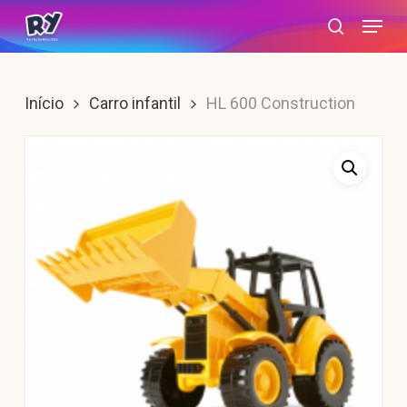
Skip
Menu
search
to
main
content
Início
Carro infantil
HL 600 Construction