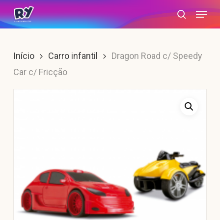
Skip
Menu
search
to
main
content
Início
Carro infantil
Dragon Road c/ Speedy
Car c/ Fricção