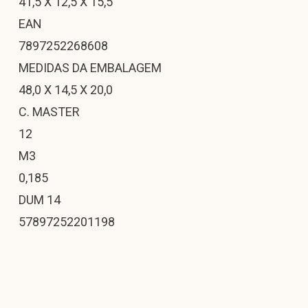
41,5 X 12,5 X 15,5
EAN
7897252268608
MEDIDAS DA EMBALAGEM
48,0 X 14,5 X 20,0
C. MASTER
12
M3
0,185
DUM 14
57897252201198