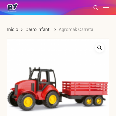
Skip
Menu
search
to
main
content
Início
Carro infantil
Agromak Carreta