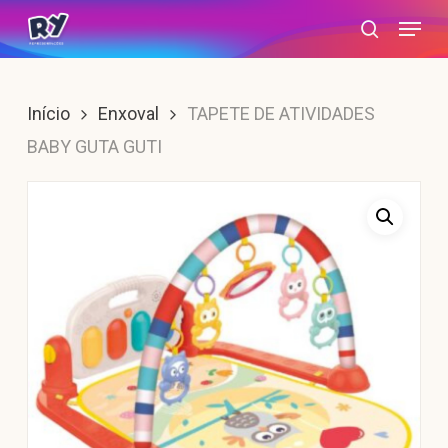
Skip
Menu
search
to
main
content
Início
Enxoval
TAPETE DE ATIVIDADES
BABY GUTA GUTI