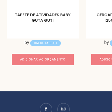
TAPETE DE ATIVIDADES BABY
CERCAD
GUTA GUTI
125
by
by
DM GUTA GUTI
ADICIONAR AO ORÇAMENTO
ADICIO
facebook
instagram