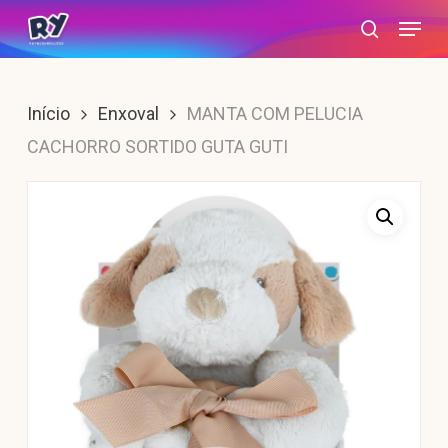
Skip
Menu
search
to
main
content
Início
Enxoval
MANTA COM PELUCIA
CACHORRO SORTIDO GUTA GUTI