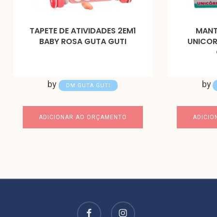
TAPETE DE ATIVIDADES 2EM1
MANT
BABY ROSA GUTA GUTI
UNICOR
by
by
DM GUTA GUTI
ADICIONAR AO ORÇAMENTO
ADICIO
facebook
instagram