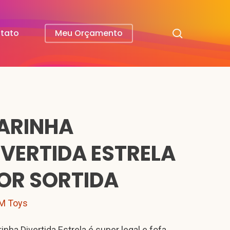
search
tato
Meu Orçamento
ARINHA
IVERTIDA ESTRELA
OR SORTIDA
M Toys
inha Divertida Estrela é super legal e fofa.