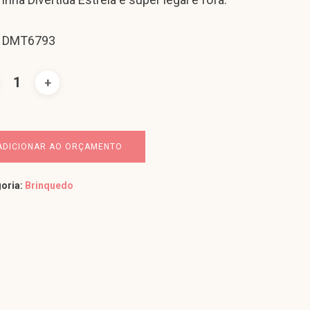
: DMT6793
ADICIONAR AO ORÇAMENTO
oria:
Brinquedo