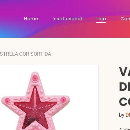
Home
Institucional
Loja
Con
ESTRELA COR SORTIDA
V
D
C
by
D
A Var