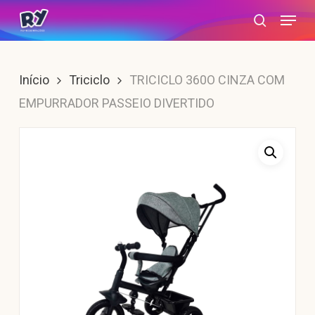
Skip
Menu
search
to
main
content
Início
Triciclo
TRICICLO 360O CINZA COM
EMPURRADOR PASSEIO DIVERTIDO