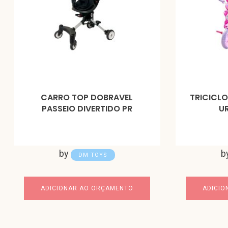
CARRO TOP DOBRAVEL
TRICICLO
PASSEIO DIVERTIDO PR
U
by
b
DM TOYS
ADICIONAR AO ORÇAMENTO
ADICIO