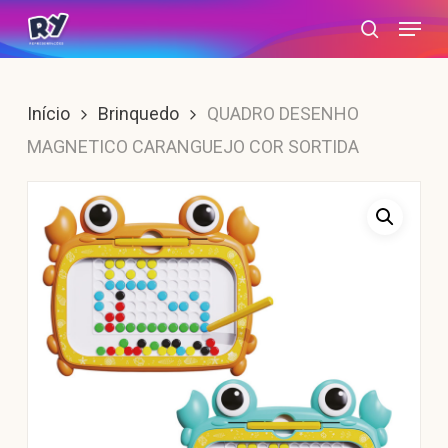
Skip
Menu
search
to
main
content
Início
Brinquedo
QUADRO DESENHO
MAGNETICO CARANGUEJO COR SORTIDA