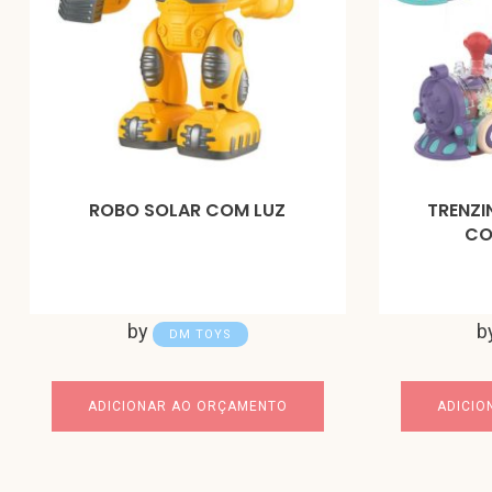
ROBO SOLAR COM LUZ
TRENZI
CO
by
b
DM TOYS
ADICIONAR AO ORÇAMENTO
ADICIO