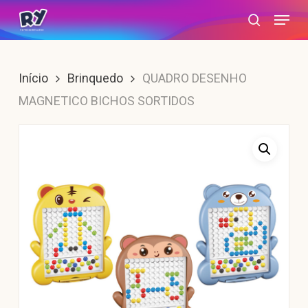
Skip
Menu
search
to
main
content
Início
Brinquedo
QUADRO DESENHO
MAGNETICO BICHOS SORTIDOS