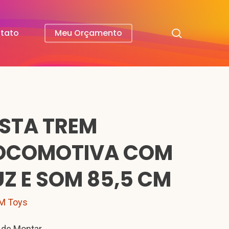
search
tato
Meu Orçamento
ISTA TREM
OCOMOTIVA COM
UZ E SOM 85,5 CM
M Toys
l de Montar