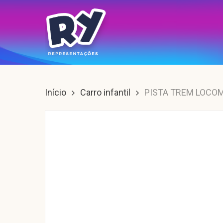
Skip
to
main
content
Enter para buscar, ESC para sair.
Início
Carro infantil
PISTA TREM LOCOM