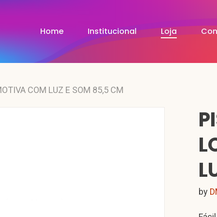
Home
Institucional
Loja
Con
OTIVA COM LUZ E SOM 85,5 CM
P
L
L
by
D
Fáci