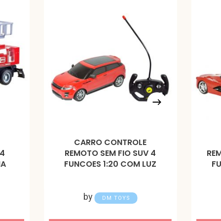
CARRO CONTROLE
4
REMOTO SEM FIO SUV 4
REM
HA
FUNCOES 1:20 COM LUZ
FU
by
DM TOYS