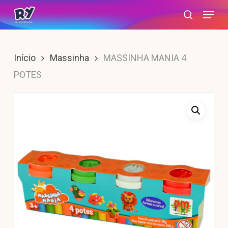
Skip
Menu
search
to
main
content
Início
Massinha
MASSINHA MANIA 4
POTES