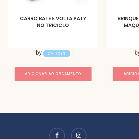
CARRO BATE E VOLTA PATY
BRINQUE
NO TRICICLO
MAQU
by
b
DM TOYS
ADICIONAR AO ORÇAMENTO
ADICIO
facebook
instagram