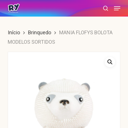
Skip
Menu
search
to
main
content
Início
Brinquedo
MANIA FLOFYS BOLOTA
MODELOS SORTIDOS