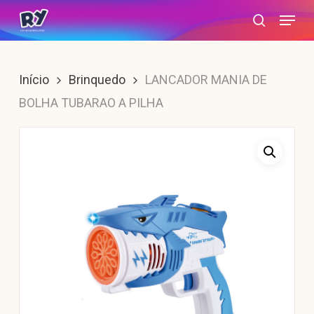
Skip
Menu
search
to
main
content
Início
Brinquedo
LANCADOR MANIA DE
BOLHA TUBARAO A PILHA