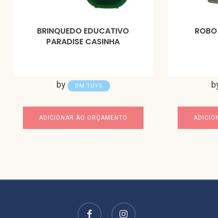
BRINQUEDO EDUCATIVO
ROBO
PARADISE CASINHA
by
b
DM TOYS
ADICIONAR AO ORÇAMENTO
ADICIO
facebook
instagram