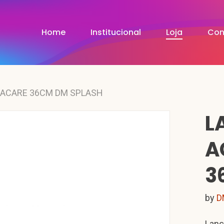
Home
Institucional
Loja
Con
JACARE 36CM DM SPLASH
L
A
3
by
D
Lanç