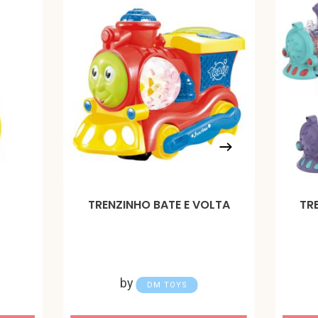
TRENZINHO BATE E VOLTA
TR
by
DM TOYS