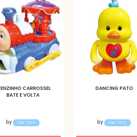
RENZINHO CARROSSEL
DANCING PATO
BATE E VOLTA
by
by
DM TOYS
DM TOYS