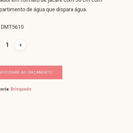
artimento de água que dispara água.
: DMT5610
ADICIONAR AO ORÇAMENTO
oria:
Brinquedo