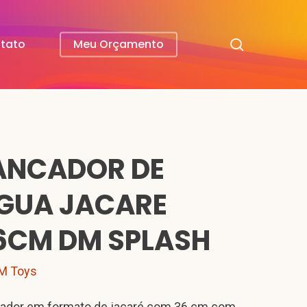
search
tato
Meu Orçamento
ANCADOR DE
GUA JACARE
6CM DM SPLASH
M Toys
ador em formato de jacaré com 36 cm com