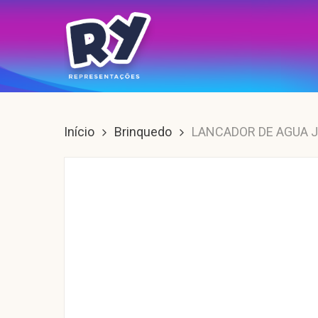
Skip
to
main
content
Enter para buscar, ESC para sair.
Início
Brinquedo
LANCADOR DE AGUA 