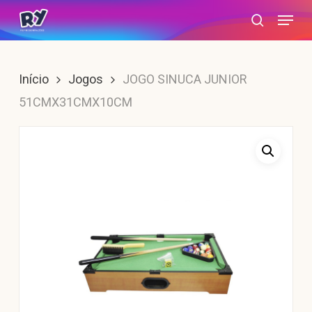
Skip
Menu
search
to
main
content
Início
Jogos
JOGO SINUCA JUNIOR
51CMX31CMX10CM