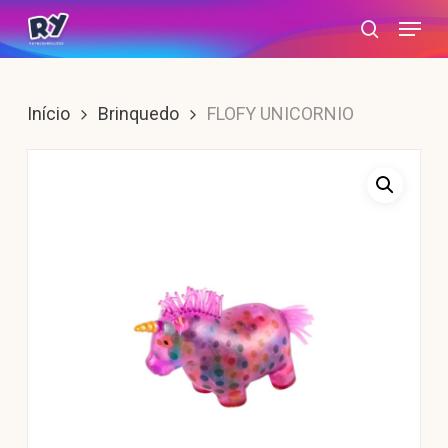
Skip
Menu
search
to
main
content
Início
Brinquedo
FLOFY UNICORNIO