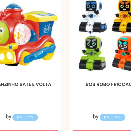
ENZINHO BATE E VOLTA
BOB ROBO FRICCA
by
by
DM TOYS
DM TOYS