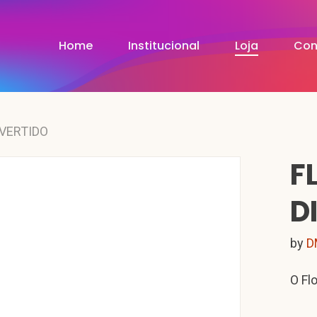
Home
Institucional
Loja
Con
VERTIDO
F
D
by
D
O Fl