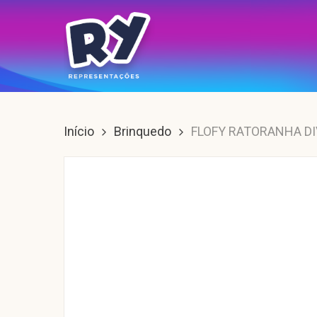
Skip
to
main
content
Enter para buscar, ESC para sair.
Início
Brinquedo
FLOFY RATORANHA DI