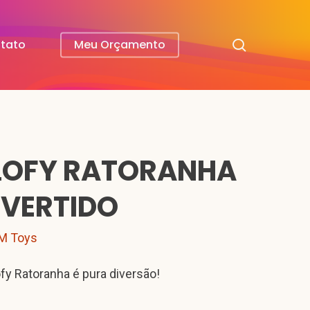
search
tato
Meu Orçamento
LOFY RATORANHA
IVERTIDO
M Toys
ofy Ratoranha é pura diversão!