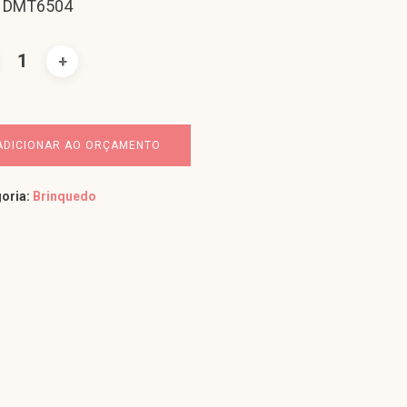
: DMT6504
ADICIONAR AO ORÇAMENTO
oria:
Brinquedo