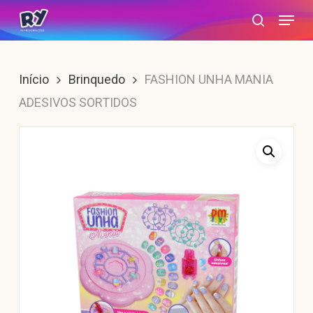
Skip
Menu
search
to
main
content
Início
Brinquedo
FASHION UNHA MANIA
ADESIVOS SORTIDOS