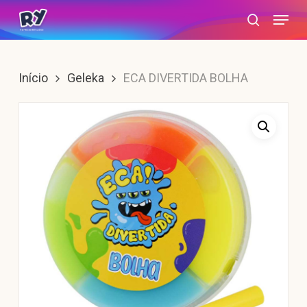
Skip
Menu
search
to
main
content
Início
Geleka
ECA DIVERTIDA BOLHA